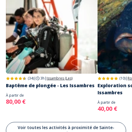
(34)
|
3h
|
Issambres (Les)
(10)
|
Ro
Baptême de plongée - Les Issambres
Exploration sc
Issambres
À partir de
80,00 €
À partir de
40,00 €
Voir toutes les activités à proximité de Sainte-