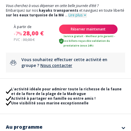
Vous cherchez à vous dépenser en cette belle journée d’été ?
Embarquez sur nos
kayaks transparents
et naviguez en toute liberté
sur les eaux turquoise de la Mé
...
Lire plus
À partir de
Réserver maintenant
28,00 €
-7%
Service gratuit - Meilleur prix garanti -
PVC :
30,00 €
vos billets reçus dès validation du
prestataire (sous 24h)
Vous souhaitez effectuer cette activité en
groupe ?
Nous contacter
L'activité idéale pour admirer toute la richesse de la faune
et de la flore de la plage de la Madrague
Activité à partager en famille ou entre amis !
Une visibilité sous marine exceptionnelle
Au programme