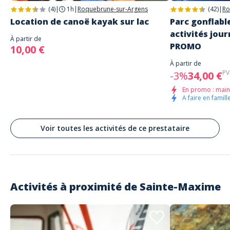
(4)
|
1h
|
Roquebrune-sur-Argens
(42)
|
Ro
Location de canoë kayak sur lac
Parc gonflabl
activités jour
À partir de
PROMO
10,00 €
À partir de
PV
-3%
34,00 €
En promo : main
A faire en famille
Voir toutes les activités de ce prestataire
Activités à proximité de
Sainte-Maxime