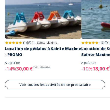
Adresse
PADDLE AND FUN
Plage de la Garonnette, Sainte-Maxime, France
Parking
places de parking le long de la plage
Transport
(1)
|
1h
|
Sainte-Maxime
(1)
|
1
arrêt de bus (23) à 600 m
Location de pédalos à Sainte Maxime
Location de S
Plage de la Garonnette, juste à côté du restaurant 44 Plage
- PROMO
Sainte Maxim
À partir de
À partir de
PVC :
35,00 €
-14%
30,00 €
-10%
18,00 €
Voir toutes les activités de ce prestataire