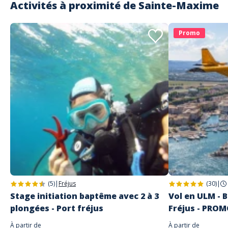
Activités à proximité de
Sainte-Maxime
Promo
(5)
|
Fréjus
(30)
|
Stage initiation baptême avec 2 à 3
Vol en ULM - B
plongées - Port fréjus
Fréjus - PRO
À partir de
À partir de