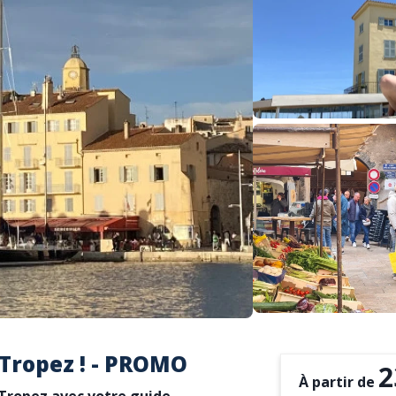
t Tropez ! - PROMO
2
À partir de