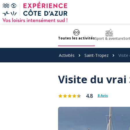
Panneau de gestion des cookies
Toutes les activités
Sport & aventure
Sor
Activités
Saint-Tropez
Visite
Visite du vra
4.8
8 Avis