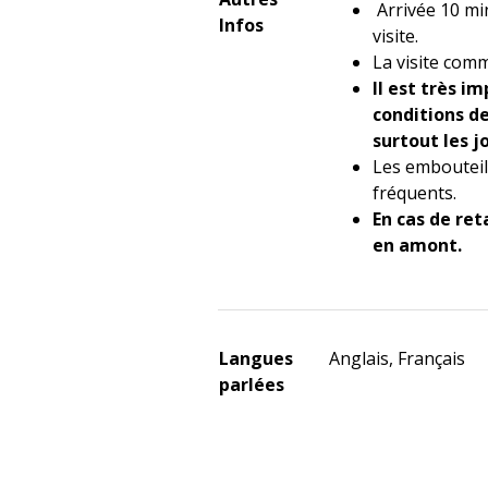
Arrivée 10 mi
Infos
visite.
La visite com
Il est très i
conditions d
surtout les j
Les embouteil
fréquents.
En cas de ret
en amont.
Langues
Anglais, Français
parlées