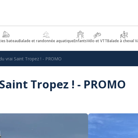
ties bateau
Balade et randonnée aquatique
Enfants
Vélo et VTT
Balade à cheval V
 du vrai Saint Tropez ! - PROMO
i Saint Tropez ! - PROMO