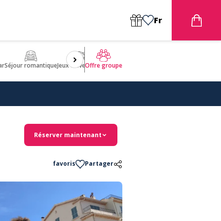
Fr
ar
Séjour romantique
Jeux d'aventures
Bien être
Insolite 🤩
ULM
Offre groupe
Réserver maintenant
favoris
Partager