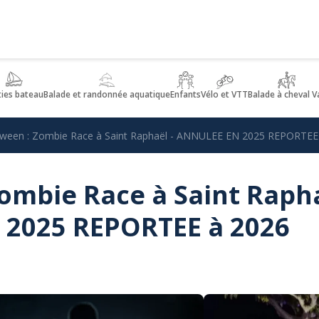
ties bateau
Balade et randonnée aquatique
Enfants
Vélo et VTT
Balade à cheval V
oween : Zombie Race à Saint Raphaël - ANNULEE EN 2025 REPORTEE
ombie Race à Saint Raph
 2025 REPORTEE à 2026