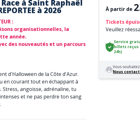
 Race à Saint Raphaël
2
REPORTEE à 2026
À partir de
EUR :
Tickets épuis
sons organisationnelles, la
Veuillez réess
ette année.
Service gratu
vec des nouveautés et un parcours
billets reçus
24h)
Vous souhaitez 
Nous contact
nt d'Halloween de la Côte d'Azur.
u en courant tout en échappant à
 Stress, angoisse, adrénaline, tu
 intenses et ne pas perdre ton sang
.