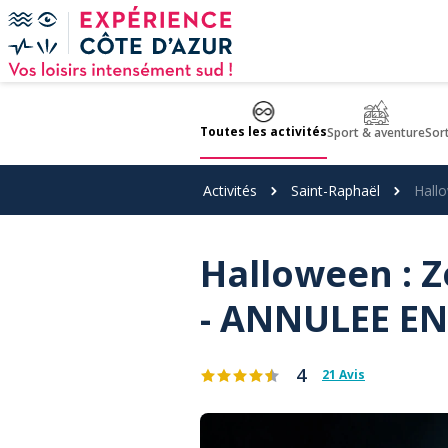
Panneau de gestion des cookies
Toutes les activités
Sport & aventure
Sor
Activités
Saint-Raphaël
Hall
Halloween : Z
- ANNULEE EN
4
21 Avis