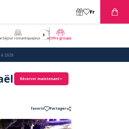
Fr
ar
Séjour romantique
Jeux d'aventures
Bien être
Insolite 🤩
ULM
Offre groupe
 à 2026
aël
Réserver maintenant
favoris
Partager