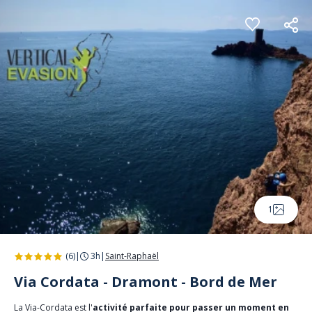
Panneau de gestion des cookies
1
(6)
|
3h
|
Saint-Raphaël
Via Cordata - Dramont - Bord de Mer
La Via-Cordata est l'
activité parfaite pour passer un moment en