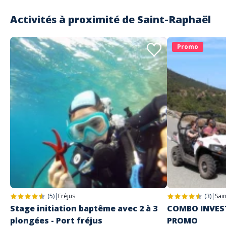
Activités à proximité de
Saint-Raphaël
Promo
(5)
|
Fréjus
(3)
|
Sai
Stage initiation baptême avec 2 à 3
COMBO INVEST
plongées - Port fréjus
PROMO