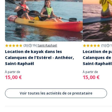
Français
Anglais
Espagnol
Adresse
Allemand
Antheor Aventures
1440 ZONE ARTISANALE D'AGAY
Saint-Raphaël
(3)
|
1h
|
Saint-Raphaël
(1)
|
1
Location de kayak dans les
Location de p
Calanques de l'Estérel - Anthéor,
Calanques de 
Saint-Raphaël
Saint-Raphaël
À partir de
À partir de
15,00 €
15,00 €
Voir toutes les activités de ce prestataire