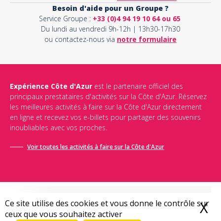
Besoin d'aide pour un Groupe ?
Service Groupe :
+33 (0)4 94 19 10 64 ou 65
Du lundi au vendredi 9h-12h | 13h30-17h30
ou contactez-nous via
notre formulaire
Expérience Côte d'Azur
est le partenaire officiel des
principaux prestataires d'activités sur la Côte d'Azur. Réservez
les meilleures activités à faire sur la Côte d'Azur directement
en ligne et recevez vos e-billets pour partager des souvenirs
inoubliables avec vos proches.
Voir toutes les activités à faire sur la Côte d'Azur
Ce site utilise des cookies et vous donne le contrôle sur
X
M
ceux que vous souhaitez activer
Conditions générales de vente
-
Politique de confidentialité
-