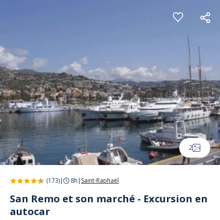
Panneau de gestion des cookies
2
(173)
|
8h
|
Saint-Raphaël
San Remo et son marché - Excursion en
autocar