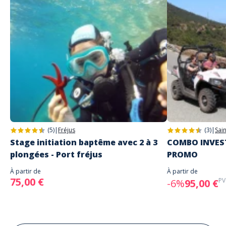
(5)
|
Fréjus
(3)
|
Sai
Stage initiation baptême avec 2 à 3
COMBO INVEST
plongées - Port fréjus
PROMO
À partir de
À partir de
75,00 €
PV
-6%
95,00 €