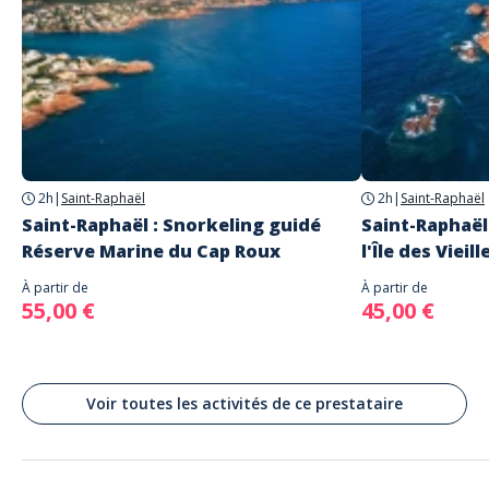
Adresse
Frenchriviera Underwater Services
485 Boulevard de la Plage
Saint-Raphaël
2h
|
Saint-Raphaël
2h
|
Saint-Raphaël
Saint-Raphaël : Snorkeling guidé
Saint-Raphaël
Réserve Marine du Cap Roux
l'Île des Vieil
À partir de
À partir de
55,00 €
45,00 €
Voir toutes les activités de ce prestataire