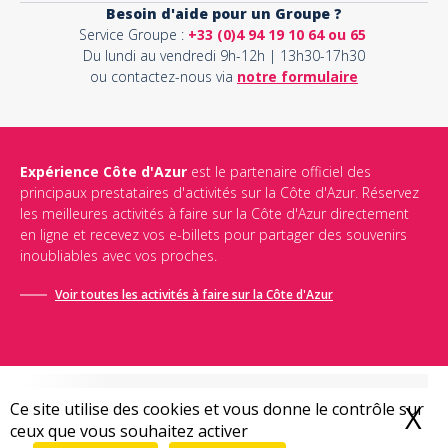
Besoin d'aide pour un Groupe ?
Service Groupe :
+33 (0)4 94 19 10 64 ou 65
Du lundi au vendredi 9h-12h | 13h30-17h30
ou contactez-nous via
notre formulaire
Expérience Côte d'Azur
est le partenaire officiel des
principaux prestataires d'activités sur la Côte d'Azur. Réservez
les meilleures activités à faire sur la Côte d'Azur directement
en ligne et recevez vos e-billets pour partager des souvenirs
inoubliables avec vos proches.
Voir toutes les activités à faire sur la Côte d'Azur
Ce site utilise des cookies et vous donne le contrôle sur
X
M
ceux que vous souhaitez activer
Conditions générales de vente
-
Politique de confidentialité
-