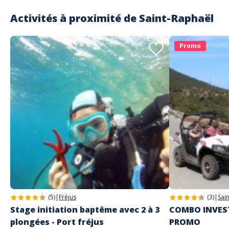
Activités à proximité de
Saint-Raphaël
Promo
(5)
|
Fréjus
(3)
|
Sai
Stage initiation baptême avec 2 à 3
COMBO INVEST
plongées - Port fréjus
PROMO