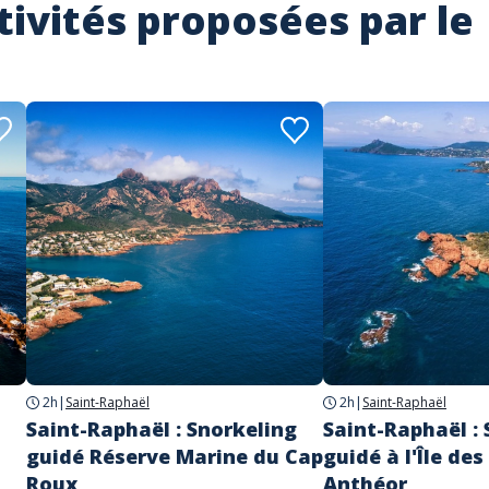
tivités proposées par le
2h
|
Saint-Raphaël
2h
|
Saint-Raphaël
Saint-Raphaël : Snorkeling
Saint-Raphaël :
guidé Réserve Marine du Cap
guidé à l'Île des 
Roux
Anthéor