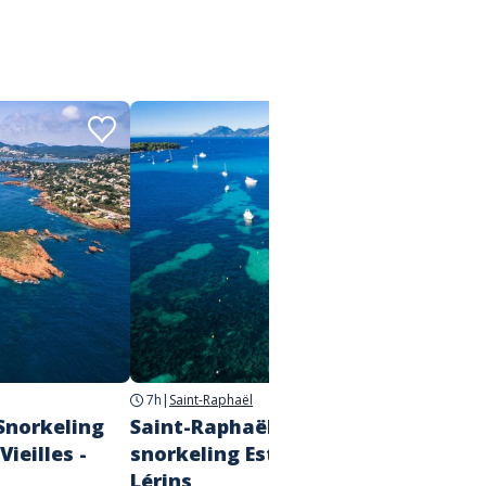
7h
|
Saint-Raphaël
 Snorkeling
Saint-Raphaël : Journée
Vieilles -
snorkeling Esterel & Iles de
Lérins