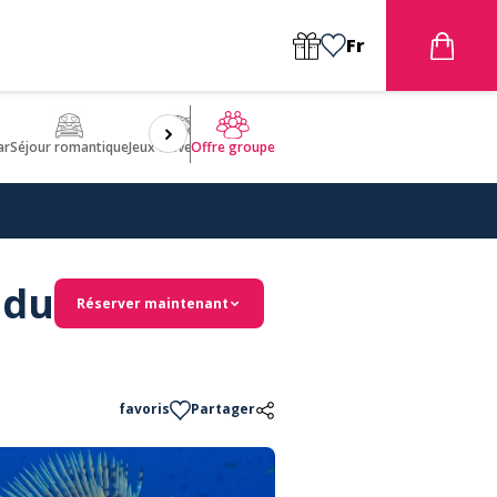
Fr
ar
Séjour romantique
Jeux d'aventures
Bien être
Insolite 🤩
ULM
Offre groupe
 du
Réserver maintenant
favoris
Partager