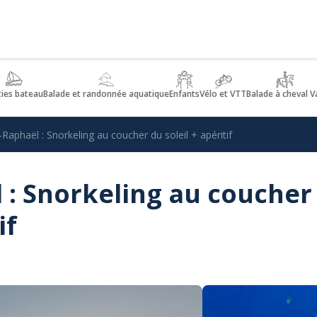
ties bateau
Balade et randonnée aquatique
Enfants
Vélo et VTT
Balade à cheval V
-Raphaël : Snorkeling au coucher du soleil + apéritif
 : Snorkeling au coucher
if