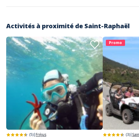
Activités à proximité de
Saint-Raphaël
Promo
(5)
|
Fréjus
(3)
|
Sai