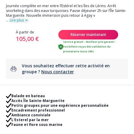
Journée complète en mer entre l’Estérel et les îles de Lérins. Arrêt
snorkeling dans des eaux turquoises. Pause déjeuner 2h sur l’Île Sainte-
Marguerite. Nouvelle immersion puis retour à Agay v
...
Lire plus
À partir de
Réserver maintenant
105,00 €
Service gratuit - Meilleur prix garanti -
vos billets reçus dès validation du
prestataire (sous 24h)
Vous souhaitez effectuer cette activité en
groupe ?
Nous contacter
Balade en bateau
Accès Île Sainte-Marguerite
Petits groupes pour une expérience personnalisée
Encadrement professionnel
Ambiance conviviale
L'Esterel par la mer
Faune et flore sous marine