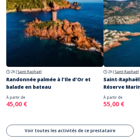
Langues
Français
Anglais
Adresse
Frenchriviera Underwater Services
485 Boulevard de la Plage
Saint-Raphaël
2h
|
Saint-Raphaël
2h
|
Saint-Raphaël
Randonnée palmée à l'Ile d'Or et
Saint-Raphaël
balade en bateau
Réserve Mari
À partir de
À partir de
45,00 €
55,00 €
Voir toutes les activités de ce prestataire