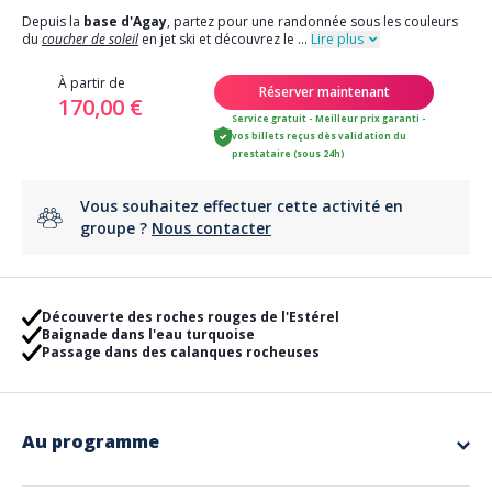
Depuis la
base d'Agay
, partez pour une randonnée sous les couleurs
du
coucher de soleil
en jet ski et découvrez le
...
Lire plus
À partir de
Réserver maintenant
170,00 €
Service gratuit - Meilleur prix garanti -
vos billets reçus dès validation du
prestataire (sous 24h)
Vous souhaitez effectuer cette activité en
groupe ?
Nous contacter
Découverte des roches rouges de l'Estérel
Baignade dans l'eau turquoise
Passage dans des calanques rocheuses
Au programme
Au programme :
Sortie 1h15 "Sublime Estérel"