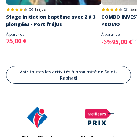
(5)
|
Fréjus
(3)
|
Sai
Stage initiation baptême avec 2 à 3
COMBO INVEST
plongées - Port fréjus
PROMO
À partir de
À partir de
75,00 €
PV
-6%
95,00 €
Voir toutes les activités à proximité de Saint-
Raphaël