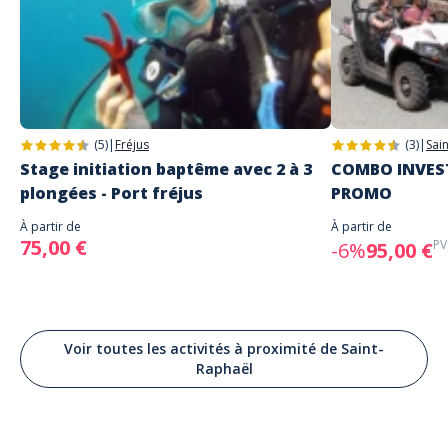
(5)
|
Fréjus
(3)
|
Sai
Stage initiation baptême avec 2 à 3
COMBO INVEST
plongées - Port fréjus
PROMO
À partir de
À partir de
75,00 €
PV
-6%
95,00 €
Voir toutes les activités à proximité de Saint-
Raphaël