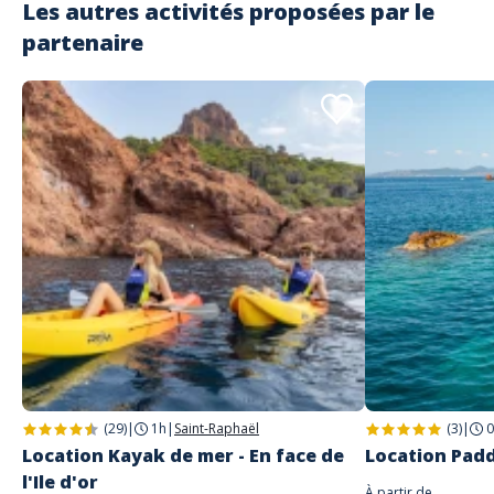
Les autres activités proposées par le
partenaire
(29)
|
1h
|
Saint-Raphaël
(3)
|
0
Location Kayak de mer - En face de
Location Paddl
l'Ile d'or
À partir de