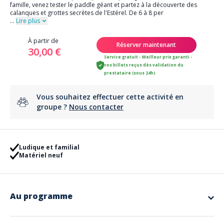
famille, venez tester le paddle géant et partez à la découverte des
calanques et grottes secrètes de l'Estérel. De 6 à 8 per
...
Lire plus
À partir de
Réserver maintenant
30,00 €
Service gratuit - Meilleur prix garanti -
vos billets reçus dès validation du
prestataire (sous 24h)
Vous souhaitez effectuer cette activité en
groupe ?
Nous contacter
Ludique et familial
Matériel neuf
Au programme
A plusieurs c'est toujours plus drôle. Venez vous amuser en famille ou
entre amis sur un paddle géant.