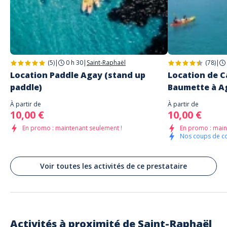
PADDLE HOUSE
1510 Boulevard de la Baumette
Saint-Raphaël
(5)
|
0 h 30
|
Saint-Raphaël
(78)
|
Location Paddle Agay (stand up
Location de C
paddle)
Baumette à A
À partir de
À partir de
10,00 €
10,00 €
En promo : maintenant seulement !
En promo : main
Nos coups de c
Voir toutes les activités de ce prestataire
Activités à proximité de
Saint-Raphaël