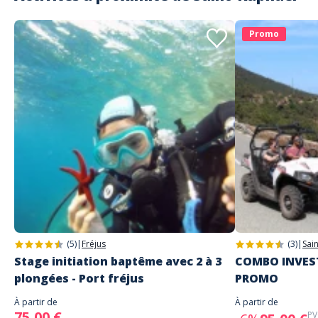
Promo
(5)
|
Fréjus
(3)
|
Sai
Stage initiation baptême avec 2 à 3
COMBO INVEST
plongées - Port fréjus
PROMO
À partir de
À partir de
75,00 €
PV