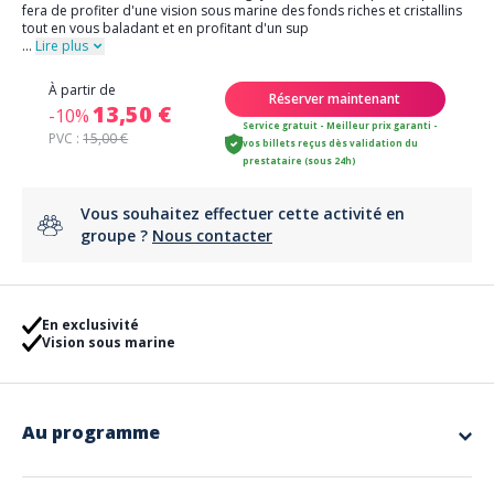
fera de profiter d'une vision sous marine des fonds riches et cristallins
tout en vous baladant et en profitant d'un sup
...
Lire plus
À partir de
Réserver maintenant
13,50 €
-10%
Service gratuit - Meilleur prix garanti -
PVC :
15,00 €
vos billets reçus dès validation du
prestataire (sous 24h)
Vous souhaitez effectuer cette activité en
groupe ?
Nous contacter
En exclusivité
Vision sous marine
Au programme
Venez découvrir en exclusivité sur Agay, le Paddle Transparent qui vous
fera de profiter d'une vision sous marine des fonds riches et cristallins