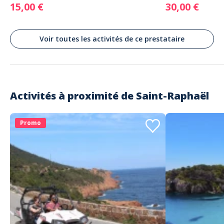
15,00 €
30,00 €
Afin de profiter au maximum de votre journée, nous vous conseillons
vivement de réserver votre activité
Voir toutes les activités de ce prestataire
Activités à proximité de
Saint-Raphaël
Promo