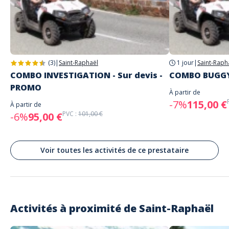
Raphaël
Un super moment!
Commenté le 25/06/2020
Activité qui a plu à toute la famille. Grands et petits! Un très bon accueil
avec sourires et conseils. A faire!!
(3)
|
Saint-Raphaël
1 jour
|
Saint-Raph
COMBO INVESTIGATION - Sur devis -
COMBO BUGGY
Lire les avis clients
PROMO
À partir de
-7%
115,00 €
À partir de
PVC :
101,00 €
-6%
95,00 €
Voir toutes les activités de ce prestataire
Activités à proximité de
Saint-Raphaël