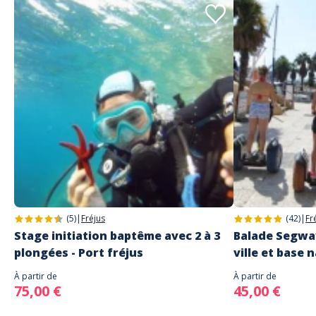
(5)
|
Fréjus
(42)
|
Fr
Stage initiation baptême avec 2 à 3
Balade Segway
plongées - Port fréjus
ville et base 
À partir de
À partir de
75,00 €
45,00 €