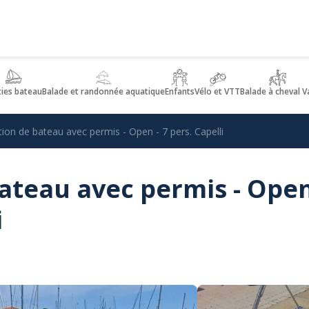
ties bateau
Balade et randonnée aquatique
Enfants
Vélo et VTT
Balade à cheval V
ion de bateau avec permis - Open - 7 pers. Capelli
ateau avec permis - Open
i