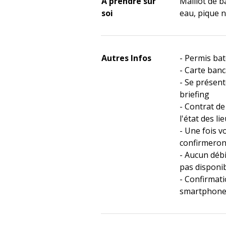
À prendre sur
Maillot de ba
soi
eau, pique ni
Autres Infos
- Permis bat
- Carte banc
- Se présent
briefing
- Contrat de
l'état des li
- Une fois v
confirmerons
- Aucun débit
pas disponi
- Confirmati
smartphone,