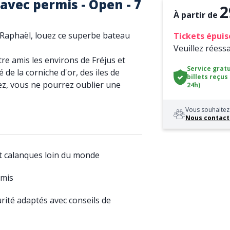
avec permis - Open - 7
2
À partir de
 Raphaël, louez ce superbe bateau
Tickets épuis
Veuillez réess
re amis les environs de Fréjus et
Service gratu
de la corniche d'or, des iles de
billets reçus
ez, vous ne pourrez oublier une
24h)
Vous souhaitez 
Nous contact
t calanques loin du monde
amis
urité adaptés avec conseils de