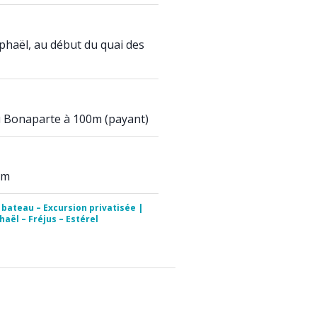
phaël, au début du quai des
 Bonaparte à 100m (payant)
0m
 bateau – Excursion privatisée |
aël – Fréjus – Estérel