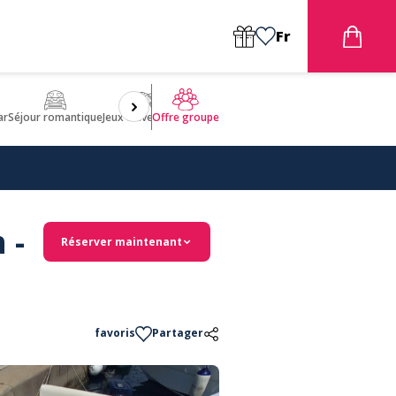
Fr
ar
Séjour romantique
Jeux d'aventures
Bien être
Insolite 🤩
ULM
Offre groupe
 -
Réserver maintenant
favoris
Partager