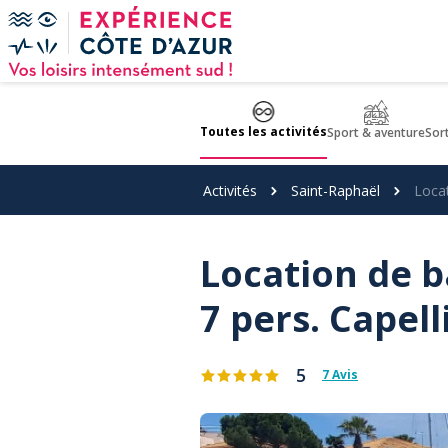
Panneau de gestion des cookies
Toutes les activités
Sport & aventure
Sor
Activités
Saint-Raphaël
Locat
Location de b
7 pers. Capell
5
7 Avis