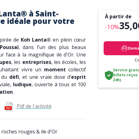
Lanta® à Saint-
À partir de
e idéale pour votre
35,0
-10%
pirée de
Koh Lanta®
en plein cœur
Poussaï
, dans l’un des plus beaux
Deman
r face à la magnifique ile d'Or. Une
Co
upes
, les
entreprises
, les écoles, les
ouhaitant vivre un
moment
collectif
Service gratu
billets reçus
, du
défi
, et une vraie dose d’
esprit
24h)
viale,
ludique
, ouverte à tous et 100
ation
.
Pdf de l'activité
 roches rouges & ile d'Or