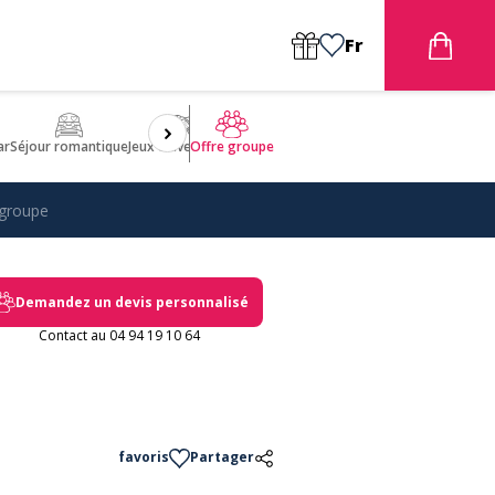
Fr
ar
Séjour romantique
Jeux d'aventures
Bien être
Insolite 🤩
ULM
Offre groupe
 groupe
Demandez un devis personnalisé
Contact au 04 94 19 10 64
favoris
Partager