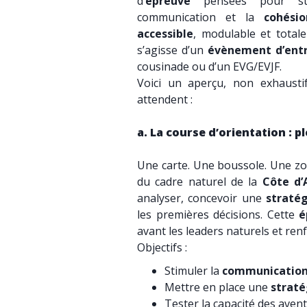
d’
épreuve
pensées pour stimu
communication et la
cohési
accessible
, modulable et tota
s’agisse d’un
évènement d’entr
cousinade ou d’un EVG/EVJF.
Voici un aperçu, non exhaust
attendent :
a. La course d’orientation : p
Une carte. Une boussole. Une zo
du cadre naturel de la
Côte d’
analyser, concevoir
une
stratég
les premières décisions. Cette
é
avant les leaders naturels et renf
Objectifs :
Stimuler la
communicatio
Mettre en place une
straté
Tester la capacité des aventu