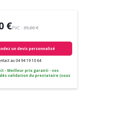
0 €
PVC :
39,00 €
dez un devis personnalisé
ntact au 04 94 19 10 64
it - Meilleur prix garanti - vos
 dès validation du prestataire (sous