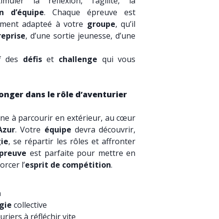
ler la réflexion, l’agilité, la
on d’équipe
. Chaque épreuve est
lement adapteé à votre
groupe
, qu’il
eprise
, d’une sortie jeunesse, d’une
if des
défis
et
challenge
qui vous
longer dans le rôle d’aventurier
ne à parcourir en extérieur, au cœur
Azur
. Votre
équipe
devra découvrir,
ie
, se répartir les rôles et affronter
preuve
est parfaite pour mettre en
orcer l’
esprit de compétition
.
n
gie
collective
riers à réfléchir vite