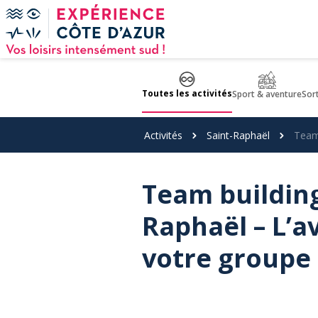
Panneau de gestion des cookies
Toutes les activités
Sport & aventure
Sor
Activités
Saint-Raphaël
Team 
Team building
Raphaël – L’a
votre groupe