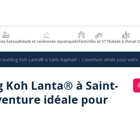
ties bateau
Balade et randonnée aquatique
Enfants
Vélo et VTT
Balade à cheval V
building Koh Lanta® à Saint-Raphaël – L’aventure idéale pour votre
 Koh Lanta® à Saint-
venture idéale pour