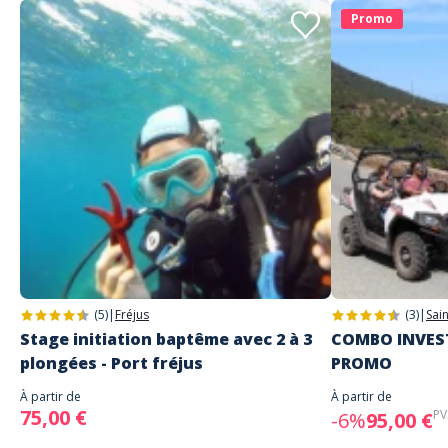
Promo
(5)
|
Fréjus
(3)
|
Sai
Stage initiation baptême avec 2 à 3
COMBO INVEST
plongées - Port fréjus
PROMO
À partir de
À partir de
75,00 €
PV
-6%
95,00 €