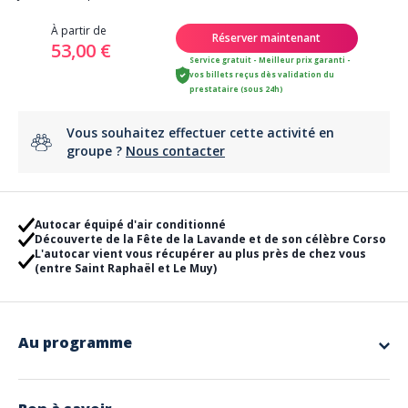
À partir de
Réserver maintenant
53,00 €
Service gratuit - Meilleur prix garanti -
vos billets reçus dès validation du
prestataire (sous 24h)
Vous souhaitez effectuer cette activité en
groupe ?
Nous contacter
Autocar équipé d'air conditionné
Découverte de la Fête de la Lavande et de son célèbre Corso
L'autocar vient vous récupérer au plus près de chez vous
(entre Saint Raphaël et Le Muy)
Au programme
Date de départ : Dimanche 02 Aout 2026
Départ 07h30 de la Gare Maritime de St Raphaël (Arrêt de bus
Bonaparte). Pour les autres points de montée, l'heure de départ sera