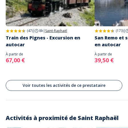
Parking Bonaparte, Quai Albert 1er, Saint-Raphaël, France
Saint Raphaël
Parking
Parking Bonaparte à proximité (payant)
(47)
|
8h
|
Saint-Raphaël
(173)
|
Transport
Train des Pignes - Excursion en
San Remo et s
Ligne agglobus n°8
autocar
en autocar
Le lieu de rdv vous sera confirmé au moment de la réservation (selon
votre lieu de résidence). Départ possible de Saint Raphaël, Agay, Fréjus,
À partir de
À partir de
Saint Aygulf, Roquebrune sur Argens, Le Muy,....
67,00 €
39,50 €
Voir toutes les activités de ce prestataire
Activités à proximité de
Saint Raphaël