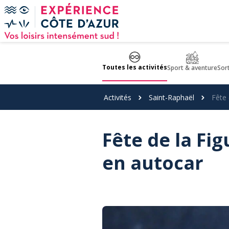
Panneau de gestion des cookies
Toutes les activités
Sport & aventure
Sor
Activités
Saint-Raphaël
Fête 
Fête de la Fig
en autocar