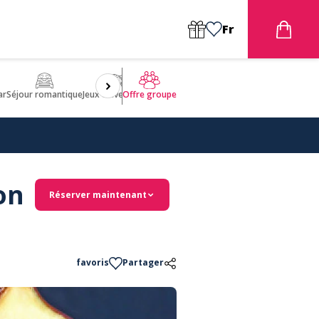
Fr
ar
Séjour romantique
Jeux d'aventures
Bien être
Insolite 🤩
ULM
Offre groupe
on
Réserver maintenant
favoris
Partager