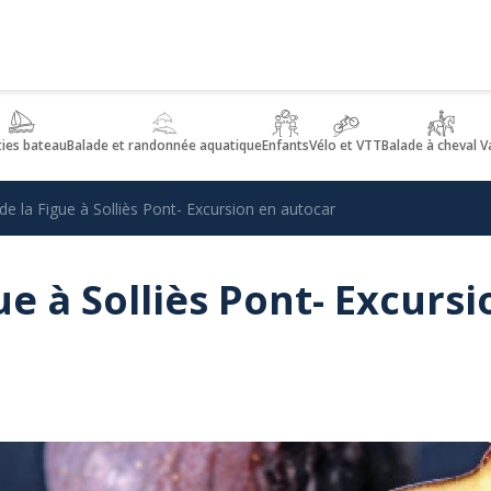
ties bateau
Balade et randonnée aquatique
Enfants
Vélo et VTT
Balade à cheval V
de la Figue à Solliès Pont- Excursion en autocar
ue à Solliès Pont- Excursi