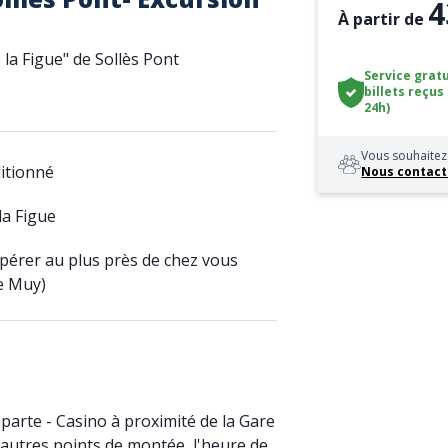
4
À partir de
 la Figue" de Sollès Pont
Service gratu
billets reçus
24h)
Vous souhaitez 
ditionné
Nous contact
la Figue
upérer au plus près de chez vous
Le Muy)
arte - Casino à proximité de la Gare
 autres points de montée, l'heure de