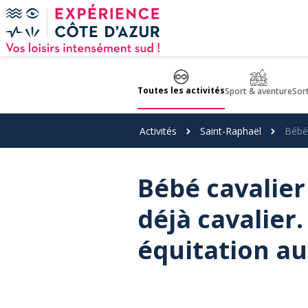
Panneau de gestion des cookies
Toutes les activités
Sport & aventure
Sor
Activités
Saint-Raphaël
Bébé 
Bébé cavalier
déjà cavalier
équitation a