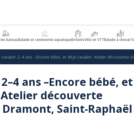
ties bateau
Balade et randonnée aquatique
Enfants
Vélo et VTT
Balade à cheval V
cavalier 2–4 ans –Encore bébé, et déjà cavalier. Atelier découverte 
 2–4 ans –Encore bébé, et
. Atelier découverte
u Dramont, Saint-Raphaël