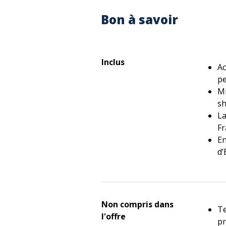
Bon à savoir
Inclus
Ac
pe
Mi
sh
La
Fr
En
d’
Non compris dans
Te
l'offre
pr