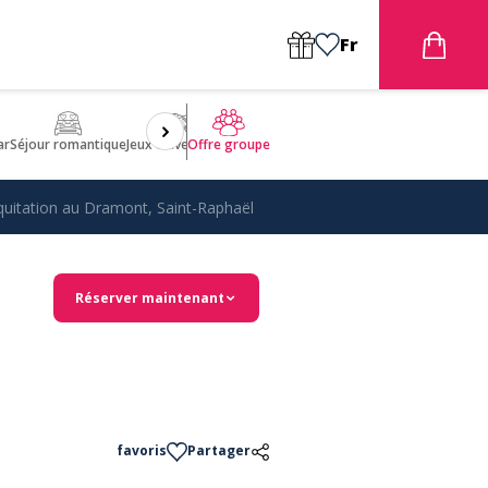
Fr
ar
Séjour romantique
Jeux d'aventures
Bien être
Insolite 🤩
ULM
Offre groupe
équitation au Dramont, Saint-Raphaël
Réserver maintenant
favoris
Partager