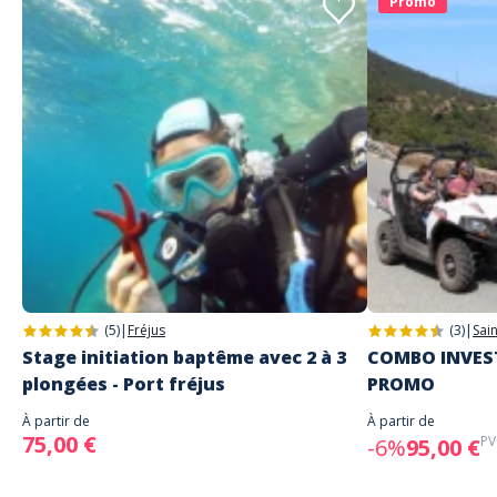
Promo
(5)
|
Fréjus
(3)
|
Sai
Stage initiation baptême avec 2 à 3
COMBO INVEST
plongées - Port fréjus
PROMO
À partir de
À partir de
75,00 €
PV
-6%
95,00 €