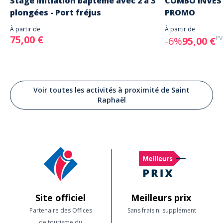
Stage initiation baptême avec 2 à 3
COMBO INVEST
plongées - Port fréjus
PROMO
À partir de
À partir de
75,00 €
PV
-6%
95,00 €
Voir toutes les activités à proximité de Saint
Raphaël
Site officiel
Meilleurs prix
Partenaire des Offices
Sans frais ni supplément
de tourisme du