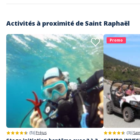
Activités à proximité de
Saint Raphaël
Promo
(5)
|
Fréjus
(3)
|
Sai