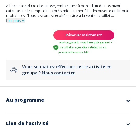
A l'occasion d'Octobre Rose, embarquez à bord d'un de nos maxi-
catamarans le temps d'un après-midi en mer à la découverte du littoral
raphaëlois ! Tous les fonds récoltés grâce à la vente de billet
...
Lire plus
Réserver maintenant
Service gratuit - Meilleur prix garanti -
vos billets reçus dès validation du
prestataire (sous 24h)
Vous souhaitez effectuer cette activité en
groupe ?
Nous contacter
Au programme
Octobre Rose en mer 🌸
Montez à bord d’un de nos maxi-catamarans pour une balade en mer
de
4h
à la découverte du littoral raphaëlois, avec une
pause baignade
Lieu de l'activité
et un
apéritif servi à bord
!
Tous les fonds récoltés grâce à la vente des billets seront intégralement
reversés à l’association locale
Les Raphaëloises
, qui aide les femmes