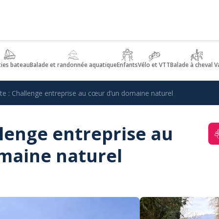
ties bateau
Balade et randonnée aquatique
Enfants
Vélo et VTT
Balade à cheval V
ite : Challenge entreprise au cœur d’un domaine naturel
llenge entreprise au
maine naturel