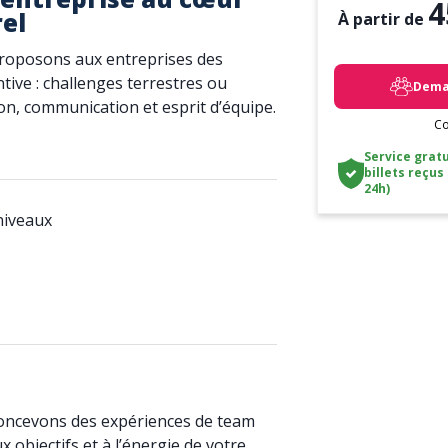
4
el
À partir de
roposons aux entreprises des
ntive : challenges terrestres ou
Deman
n, communication et esprit d’équipe.
Co
Service gratu
billets reçus
24h)
niveaux
oncevons des expériences de team
 objectifs et à l’énergie de votre