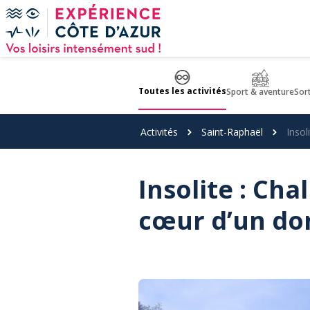
Panneau de gestion des cookies
Toutes les activités
Sport & aventure
Sor
Activités
Saint-Raphaël
Insol
Insolite : Cha
cœur d’un do