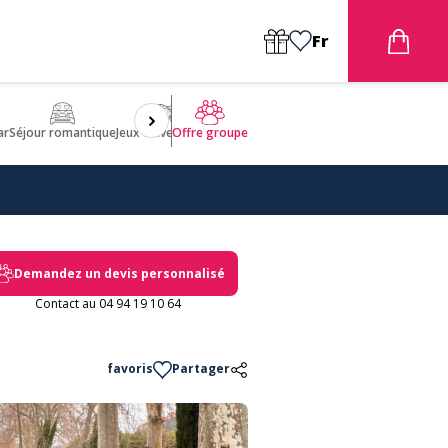
Fr
ar
Séjour romantique
Jeux d'aventures
Bien être
Insolite 🤩
ULM
Offre groupe
Demandez un devis personnalisé
Contact au 04 94 19 10 64
favoris
Partager