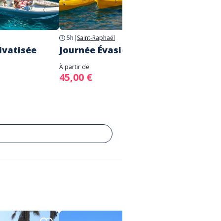
5h
|
Saint-Raphaël
2 jours
ivatisée
Journée Évasion & Détente
EVG/E
À partir de
À partir d
45,00 €
30,00