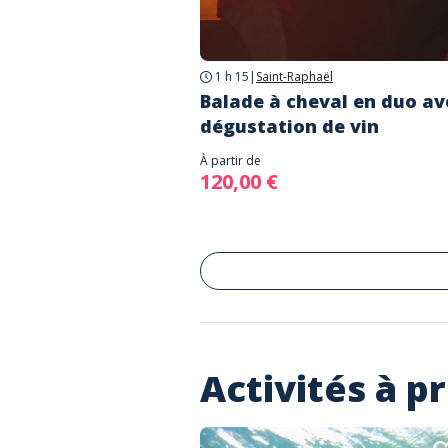
1 h 15
|
Saint-Raphaël
Balade à cheval en duo av
dégustation de vin
À partir de
120,00 €
Activités à p