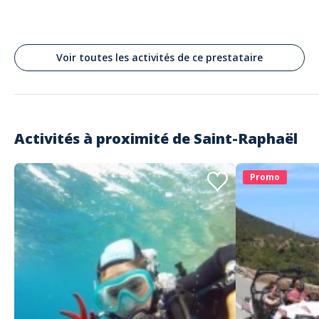
Gilles
PARFAIT
Commenté le 10/07/2023
Voir toutes les activités de ce prestataire
Seb est pro, pédagogue, technique et calme. Il ne compte pas son
temps.
Lire les avis clients
Activités à proximité de
Saint-Raphaël
Promo