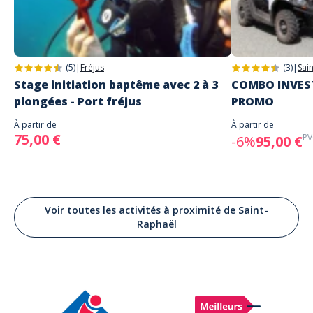
(5)
|
Fréjus
(3)
|
Sai
Stage initiation baptême avec 2 à 3
COMBO INVEST
plongées - Port fréjus
PROMO
À partir de
À partir de
75,00 €
PV
-6%
95,00 €
Voir toutes les activités à proximité de Saint-
Raphaël