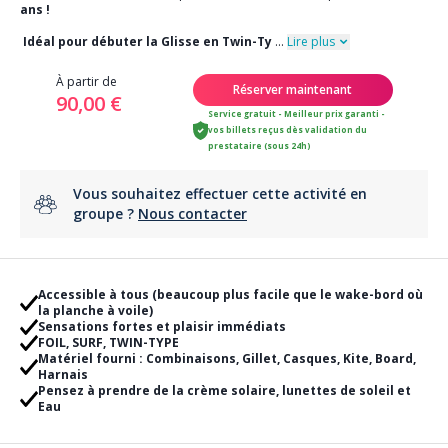
ans !
Idéal pour débuter la Glisse en Twin-Ty
...
Lire plus
À partir de
Réserver maintenant
90,00 €
Service gratuit - Meilleur prix garanti -
vos billets reçus dès validation du
prestataire (sous 24h)
Vous souhaitez effectuer cette activité en
groupe ?
Nous contacter
Accessible à tous (beaucoup plus facile que le wake-bord où
la planche à voile)
Sensations fortes et plaisir immédiats
FOIL, SURF, TWIN-TYPE
Matériel fourni : Combinaisons, Gillet, Casques, Kite, Board,
Harnais
Pensez à prendre de la crème solaire, lunettes de soleil et
Eau