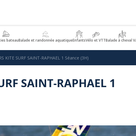
ties bateau
Balade et randonnée aquatique
Enfants
Vélo et VTT
Balade à cheval V
S KITE SURF SAINT-RAPHAEL 1 Séance (3H)
URF SAINT-RAPHAEL 1