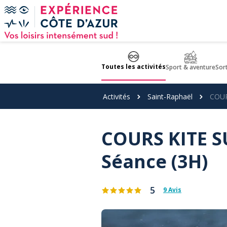
Panneau de gestion des cookies
Toutes les activités
Sport & aventure
Sor
Activités
Saint-Raphaël
COUR
COURS KITE S
Séance (3H)
5
9 Avis