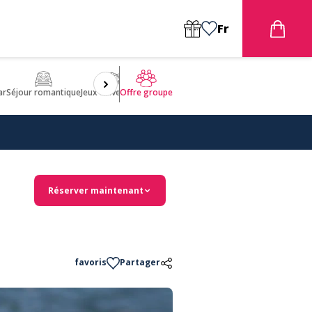
Fr
ar
Séjour romantique
Jeux d'aventures
Bien être
Insolite 🤩
ULM
Offre groupe
Réserver maintenant
favoris
Partager