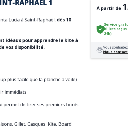
AINT-RAPHAEL 1
1
À partir de
Santa Lucia à Saint-Raphaël,
dès 10
Service gratu
billets reçus
24h)
ont idéaux pour apprendre le kite à
e vos disponibilité.
Vous souhaitez 
Nous contact
p plus facile que la planche à voile)
sir immédiats
 permet de tirer ses premiers bords
sons, Gillet, Casques, Kite, Board,