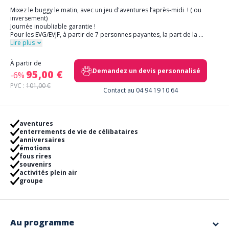
Mixez le buggy le matin, avec un jeu d'aventures l’après-midi ! ( ou
inversement)
Journée inoubliable garantie !
Pour les EVG/EVJF, à partir de 7 personnes payantes, la part de la
...
Lire plus
À partir de
Demandez un devis personnalisé
95,00 €
-6%
PVC :
101,00 €
Contact au 04 94 19 10 64
aventures
enterrements de vie de célibataires
anniversaires
émotions
fous rires
souvenirs
activités plein air
groupe
Au programme