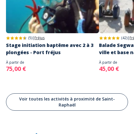
(5)
|
Fréjus
(42)
|
Fr
Stage initiation baptême avec 2 à 3
Balade Segway
plongées - Port fréjus
ville et base 
À partir de
À partir de
75,00 €
45,00 €
Voir toutes les activités à proximité de Saint-
Raphaël