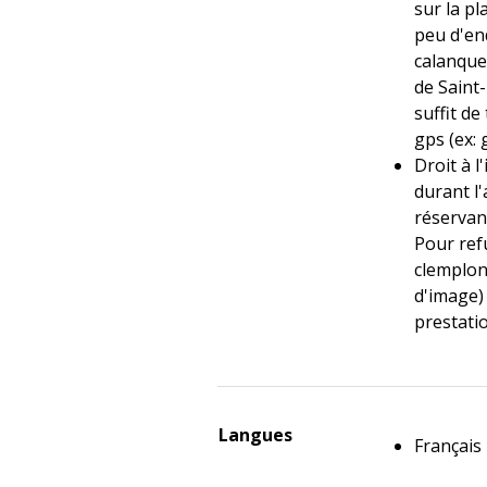
sur la pl
peu d'en
calanque
de Saint
suffit de
gps (ex:
Droit à l
durant l'
réservant
Pour ref
clemplon
d'image)
prestati
Langues
Français