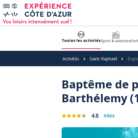
Panneau de gestion des cookies
Toutes les activités
Sport & aventure
Sor
Activités
Saint-Raphaël
Bapt
Baptême de pl
Barthélemy (
4.8
4 Avis