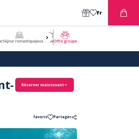
Fr
ar
Séjour romantique
Jeux d'aventures
Bien être
Insolite 🤩
ULM
Offre groupe
nt-
Réserver maintenant
favoris
Partager