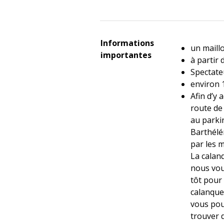
Informations
un maillo
importantes
à partir 
Spectate
environ 
Afin d’y 
route de 
au parki
Barthélé
par les m
La calan
nous vou
tôt pour 
calanque
vous pour
trouver d