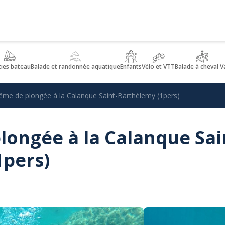
ties bateau
Balade et randonnée aquatique
Enfants
Vélo et VTT
Balade à cheval V
ême de plongée à la Calanque Saint-Barthélemy (1pers)
ongée à la Calanque Sai
1pers)