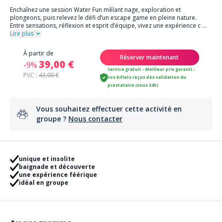
Enchaînez une session Water Fun mêlant nage, exploration et
plongeons, puis relevez le défi d’un escape game en pleine nature.
Entre sensations, réflexion et esprit d’équipe, vivez une expérience c
...
Lire plus
À partir de
Réserver maintenant
39,00 €
-9%
Service gratuit - Meilleur prix garanti -
PVC :
43,00 €
vos billets reçus dès validation du
prestataire (sous 24h)
Vous souhaitez effectuer cette activité en
groupe ?
Nous contacter
unique et insolite
baignade et découverte
une expérience féérique
idéal en groupe