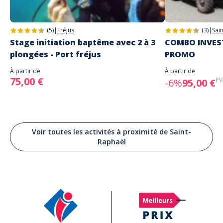
(5)
|
Fréjus
(3)
|
Sai
Stage initiation baptême avec 2 à 3
COMBO INVEST
plongées - Port fréjus
PROMO
À partir de
À partir de
75,00 €
PV
-6%
95,00 €
Voir toutes les activités à proximité de Saint-
Raphaël