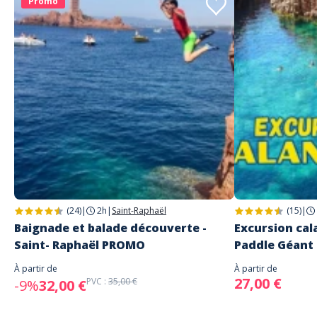
Promo
Adresse
randeau aventure
Port du Poussai, Saint-Raphaël, France
(24)
|
2h
|
Saint-Raphaël
(15)
|
Baignade et balade découverte -
Excursion cal
Saint- Raphaël PROMO
Paddle Géant
À partir de
À partir de
27,00 €
PVC :
35,00 €
-9%
32,00 €