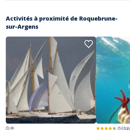
Activités à proximité de
Roquebrune-
sur-Argens
6h
(5)
|
Fré