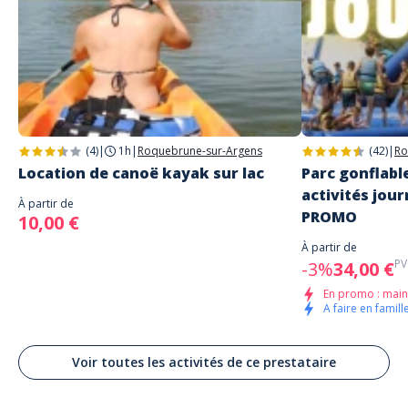
Adresse
Nautic Loisirs Méditerranée
Sentier du Littoral
Roquebrune-sur-Argens
(4)
|
1h
|
Roquebrune-sur-Argens
(42)
|
Ro
Location de canoë kayak sur lac
Parc gonflabl
activités jour
À partir de
PROMO
10,00 €
À partir de
PV
-3%
34,00 €
En promo : main
A faire en famille
Voir toutes les activités de ce prestataire