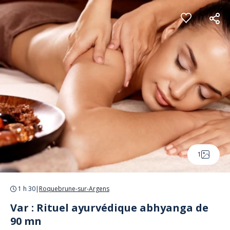
Panneau de gestion des cookies
1
1 h 30
|
Roquebrune-sur-Argens
Var : Rituel ayurvédique abhyanga de
90 mn