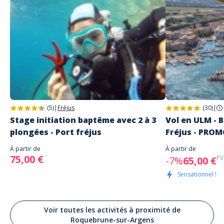
(5)
|
Fréjus
(30)
|
Stage initiation baptême avec 2 à 3
Vol en ULM - B
plongées - Port fréjus
Fréjus - PRO
À partir de
À partir de
75,00 €
PV
-7%
65,00 €
Sensationnel !
Voir toutes les activités à proximité de
Roquebrune-sur-Argens