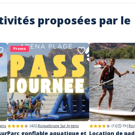
tivités proposées par le
Promo
gens
(42)
|
Roquebrune Sur Argens
(1)
|
1h
|
Roq
sur
Parc gonflable aquatique et
Location de pad