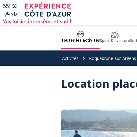
Panneau de gestion des cookies
Toutes les activités
Sport & aventure
Sor
Activités
Roquebrune-sur-Argens
Location plac