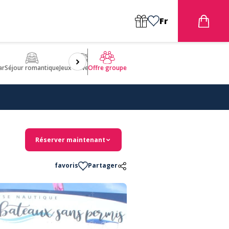
Fr
ar
Séjour romantique
Jeux d'aventures
Bien être
Insolite 🤩
ULM
Offre groupe
Réserver maintenant
favoris
Partager