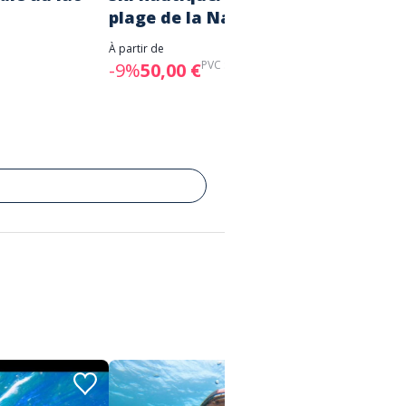
plage de la Nartelle PROMO
Narte
À partir de
À partir d
PVC :
55,00 €
-9%
50,00 €
-7%
28