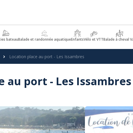
ties bateau
Balade et randonnée aquatique
Enfants
Vélo et VTT
Balade à cheval V
Location place au port - Les Issambres
e au port - Les Issambres