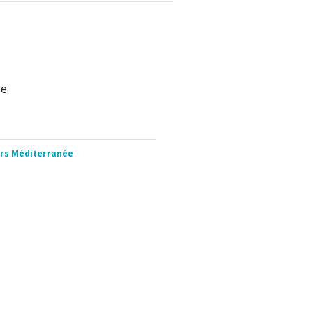
ée
irs Méditerranée