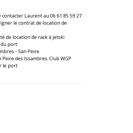
e contacter Laurent au 06 61 85 59 27
signer le contrat de location de
ité de location de rack à jetski
 du port
ambres - San Peire
n Peïre des Issambres. Club WGP
r le port
s