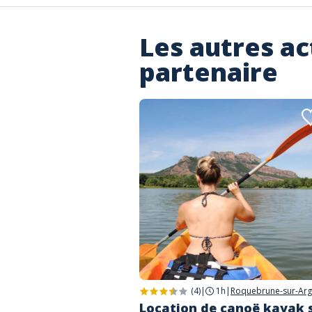
Les autres ac
partenaire
(4)
|
1h
|
Roquebrune-sur-Ar
Location de canoë kayak 