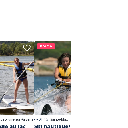
Promo
Prom
uebrune-sur-Argens
0 h 15
|
Sainte-Maxime
dle au lac
Ski nautique/wakeboard -
Bouée 