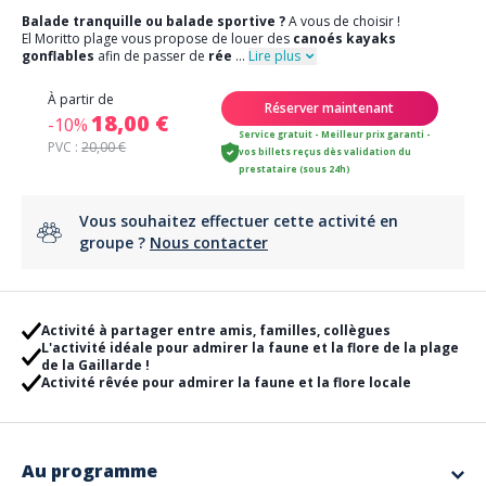
Balade tranquille ou balade sportive ?
A vous de choisir !
El Moritto plage vous propose de louer des
canoés kayaks
gonflables
afin de passer de
rée
...
Lire plus
À partir de
Réserver maintenant
18,00 €
-10%
Service gratuit - Meilleur prix garanti -
PVC :
20,00 €
vos billets reçus dès validation du
prestataire (sous 24h)
Vous souhaitez effectuer cette activité en
groupe ?
Nous contacter
Activité à partager entre amis, familles, collègues
L'activité idéale pour admirer la faune et la flore de la plage
de la Gaillarde !
Activité rêvée pour admirer la faune et la flore locale
Au programme