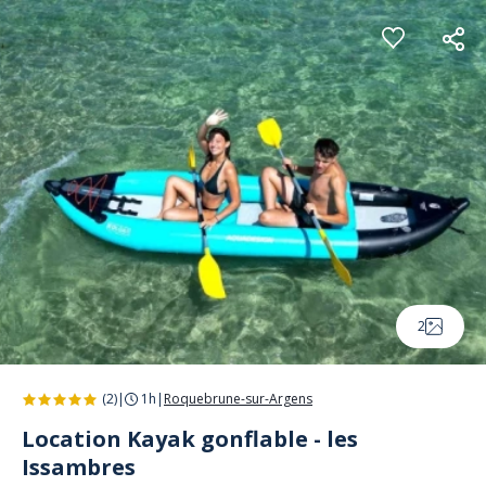
Panneau de gestion des cookies
2
(2)
|
1h
|
Roquebrune-sur-Argens
Location Kayak gonflable - les
Issambres