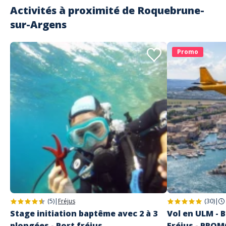
Activités à proximité de
Roquebrune-
sur-Argens
Promo
(5)
|
Fréjus
(30)
|
Stage initiation baptême avec 2 à 3
Vol en ULM - B
plongées - Port fréjus
Fréjus - PRO