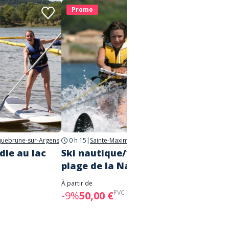
Promo
Prom
uebrune-sur-Argens
0 h 15
|
Sainte-Maxime
dle au lac
Ski nautique/wakeboard -
Bouée 
plage de la Nartelle PROMO
Narte
À partir de
À partir d
PVC :
55,00 €
-9%
50,00 €
-7%
28