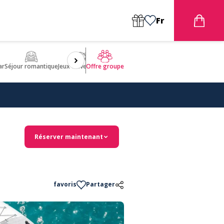
Fr
ar
Séjour romantique
Jeux d'aventures
Bien être
Insolite 🤩
ULM
Offre groupe
Réserver maintenant
favoris
Partager