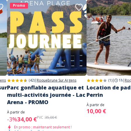
Promo
gens
(42)
|
Roquebrune Sur Argens
(1)
|
1h
|
Roq
sur
Parc gonflable aquatique et
Location de pad
multi-activités journée - Lac
Perrin
Arena - PROMO
À partir de
10,00 €
À partir de
PVC :
35,00 €
-3%
34,00 €
En promo : maintenant seulement !