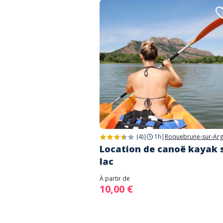
(4)
|
1h
|
Roquebrune-sur-Ar
Location de canoë kayak 
lac
À partir de
10,00 €