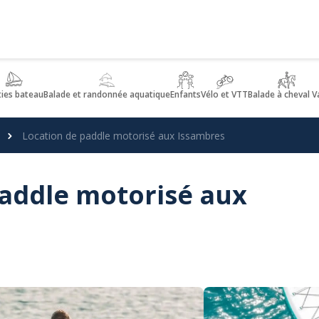
ties bateau
Balade et randonnée aquatique
Enfants
Vélo et VTT
Balade à cheval V
Location de paddle motorisé aux Issambres
paddle motorisé aux