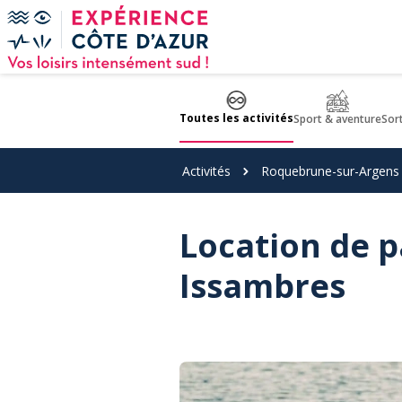
Panneau de gestion des cookies
Toutes les activités
Sport & aventure
Sor
Activités
Roquebrune-sur-Argens
Location de 
Issambres