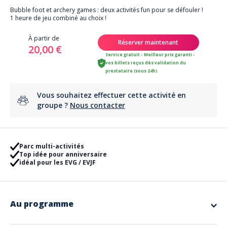
Bubble foot et archery games : deux activités fun pour se défouler !
1 heure de jeu combiné au choix !
À partir de
Réserver maintenant
20,00 €
Service gratuit - Meilleur prix garanti -
vos billets reçus dès validation du
prestataire (sous 24h)
Vous souhaitez effectuer cette activité en
groupe ?
Nous contacter
Parc multi-activités
Top idée pour anniversaire
idéal pour les EVG / EVJF
Au programme
Le Bubble foot : Envie d’une activité originale, sportive et pleine de fous
rires ? Découvrez le bubble foot, une version déjantée du football qui