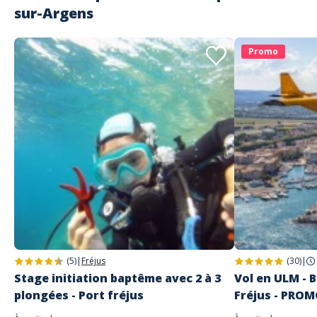
sur-Argens
Promo
(5)
|
Fréjus
(30)
|
Stage initiation baptême avec 2 à 3
Vol en ULM - B
plongées - Port fréjus
Fréjus - PRO