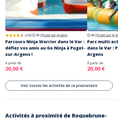
Adresse
PLAY PARK
Non spécifié
Roquebrune-sur-Argens
(24)
|
9h
|
Puget-sur-Argens
8h
|
Puget-sur-Arg
Parcours Ninja Warrior dans le Var :
Parc multi-ac
défiez vos amis au Go Ninja à Puget-
dans le Var : 
sur-Argens !
Argens
À partir de
À partir de
20,00 €
20,00 €
Voir toutes les activités de ce prestataire
Activités à proximité de
Roquebrune-