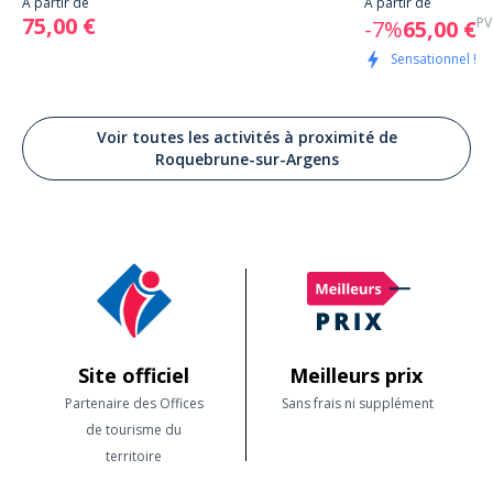
À partir de
À partir de
75,00 €
PV
-7%
65,00 €
Sensationnel !
Voir toutes les activités à proximité de
Roquebrune-sur-Argens
Site officiel
Meilleurs prix
Partenaire des Offices
Sans frais ni supplément
de tourisme du
territoire