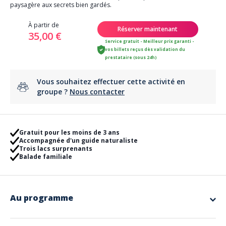
paysagère aux secrets bien gardés.
À partir de
Réserver maintenant
35,00 €
Service gratuit - Meilleur prix garanti -
vos billets reçus dès validation du
prestataire (sous 24h)
Vous souhaitez effectuer cette activité en
groupe ?
Nous contacter
Gratuit pour les moins de 3 ans
Accompagnée d'un guide naturaliste
Trois lacs surprenants
Balade familiale
Au programme
Paisible forêt à proximité de la Bouverie, entre le rocher de
Roquebrune et les gorges du Blavet, la forêt de Raphèle vous étonnera