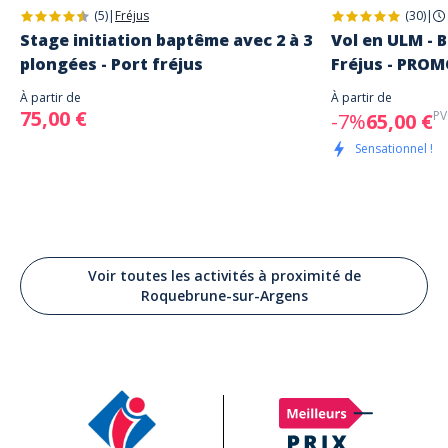
(5)
|
Fréjus
(30)
|
Stage initiation baptême avec 2 à 3
Vol en ULM - B
plongées - Port fréjus
Fréjus - PRO
À partir de
À partir de
75,00 €
PV
-7%
65,00 €
Sensationnel !
Voir toutes les activités à proximité de
Roquebrune-sur-Argens