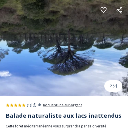
Panneau de gestion des cookies
2
(1)
|
3h
|
Roquebrune-sur-Argens
Balade naturaliste aux lacs inattendus
Cette forêt méditerranéenne vous surprendra par sa diversité