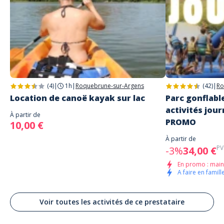
Adresse
Nautic Loisirs Méditerranée
Boulevard Patch
Ramatuelle
(4)
|
1h
|
Roquebrune-sur-Argens
(42)
|
Ro
Location de canoë kayak sur lac
Parc gonflabl
activités jour
À partir de
PROMO
10,00 €
À partir de
PV
-3%
34,00 €
En promo : main
A faire en famille
Voir toutes les activités de ce prestataire