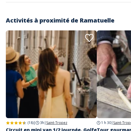
Activités à proximité de
Ramatuelle
(18)
|
3h
|
Saint-Tropez
1 h 30
|
Saint-Trop
Circuit en mini van 1/2 journée, Golfe
Tour gourman