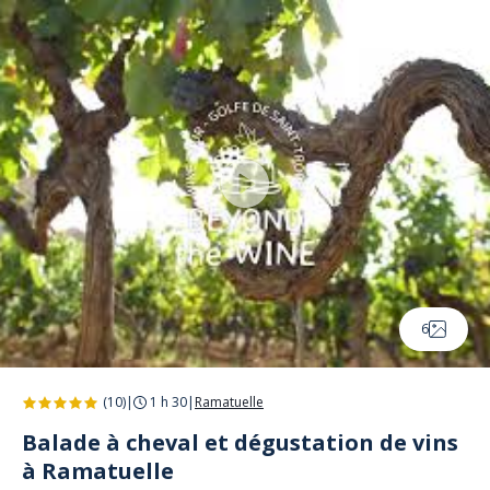
Panneau de gestion des cookies
6
(10)
|
1 h 30
|
Ramatuelle
Balade à cheval et dégustation de vins
à Ramatuelle