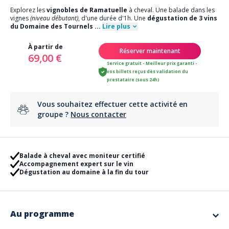
Explorez les
vignobles de Ramatuelle
à cheval. Une balade dans les
vignes
(niveau débutant)
, d'une durée d'1h. Une
dégustation de 3 vins
du Domaine des Tournels
...
Lire plus
À partir de
Réserver maintenant
69,00 €
Service gratuit - Meilleur prix garanti -
vos billets reçus dès validation du
prestataire (sous 24h)
Vous souhaitez effectuer cette activité en
groupe ?
Nous contacter
Balade à cheval avec moniteur certifié
Accompagnement expert sur le vin
Dégustation au domaine à la fin du tour
Au programme
Explorez les vignobles de Ramatuelle à travers cette