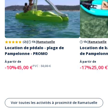
Sonia FERCHAUD
A répondu à Hans le 20/07/2023
With pleasure ! Thank you for coming back on a different
tour with me ! And good job with your beautiful horse! Come
back next year :-)
(2)
|
1h
|
Ramatuelle
1h
|
Ramatuelle
Lire les avis clients
Location de pédalo - plage de
Location de k
Pampelonne - PROMO
de Pampelonn
À partir de
À partir de
PVC :
50,00 €
-10%
45,00 €
-17%
25,00 €
Voir toutes les activités à proximité de Ramatuelle