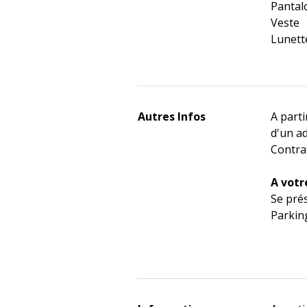
Pantal
Veste
Lunette
Autres Infos
A part
d'un a
Contrat
A votr
Se pré
Parking