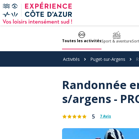
Panneau de gestion des cookies
Toutes les activités
Sport & aventure
Sor
Activités
Puget-sur-Argens
R
Randonnée en
s/argens - P
5
7 Avis