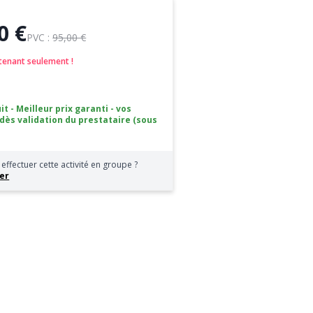
0 €
PVC :
95,00 €
tenant seulement !
it - Meilleur prix garanti - vos
 dès validation du prestataire (sous
effectuer cette activité en groupe ?
er