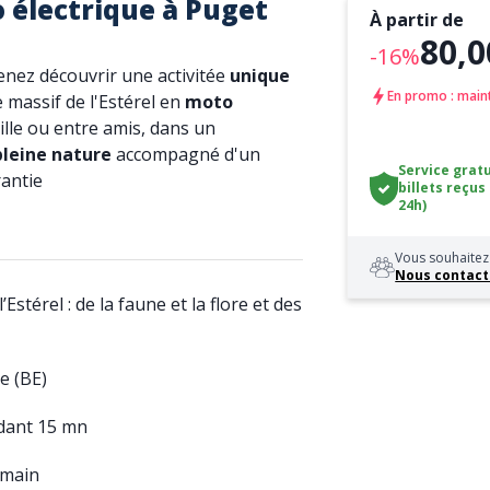
électrique à Puget
À partir de
80,0
-16%
enez découvrir une activitée
unique
En promo : main
 massif de l'Estérel en
moto
mille ou entre amis, dans un
leine nature
accompagné d'un
Service gratu
rantie
billets reçus
24h)
Vous souhaitez 
Nous contact
Estérel : de la faune et la flore et des
e (BE)
ndant 15 mn
 main