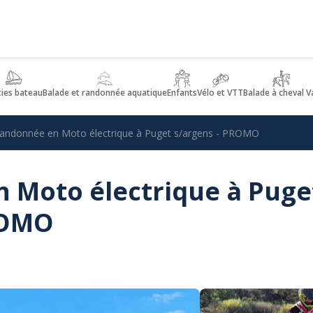
ties bateau
Balade et randonnée aquatique
Enfants
Vélo et VTT
Balade à cheval V
andonnée en Moto électrique à Puget s/argens - PROMO
 Moto électrique à Puge
ROMO