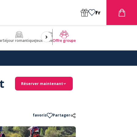
Fr
ar
Séjour romantique
Jeux d'aventures
Bien être
Insolite 🤩
ULM
Offre groupe
t
Réserver maintenant
favoris
Partager