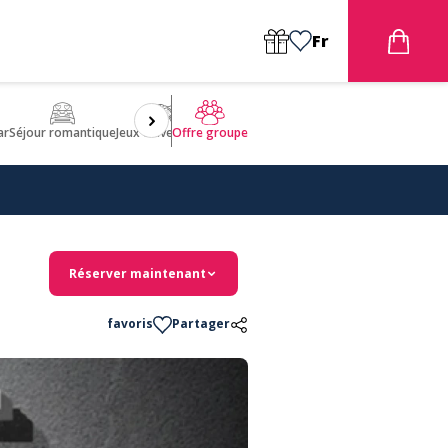
Fr
ar
Séjour romantique
Jeux d'aventures
Bien être
Insolite 🤩
ULM
Offre groupe
Réserver maintenant
favoris
Partager