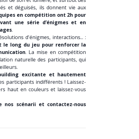
sitif de son et lumière, et surtout des
lés et déguisés, ils donnent vie aux
quipes en compétition ont 2h pour
olvant une série d’énigmes et en
nages
.
ésolutions d'énigmes, interactions... :
t le long du jeu pour renforcer la
munication
. La mise en compétition
ion naturelle des participants, qui
illeurs.
building excitante et hautement
s participants indifférents ! Laissez-
s haut en couleurs et laissez-vous
e nos scénarii et contactez-nous