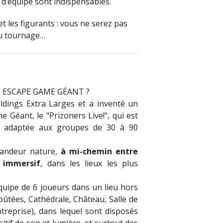
 d’équipe sont indispensables.
et les figurants : vous ne serez pas
du tournage…
N ESCAPE GAME GÉANT ?
dings Extra Larges et a inventé un
éant, le "Prizoners Live!", qui est
e adaptée aux groupes de 30 à 90
randeur nature,
à mi-chemin entre
 immersif
, dans les lieux les plus
quipe de 6 joueurs dans un lieu hors
ûtées, Cathédrale, Château, Salle de
treprise), dans lequel sont disposés