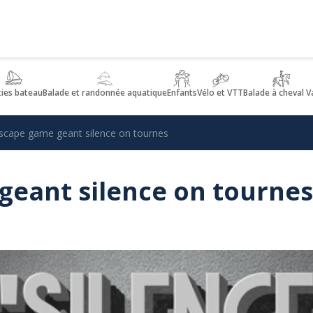
ties bateau
Balade et randonnée aquatique
Enfants
Vélo et VTT
Balade à cheval V
scape game geant silence on tournes
geant silence on tournes