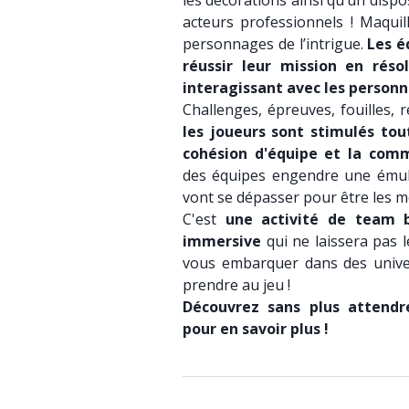
les décorations ainsi qu’un dispo
acteurs professionnels ! Maquil
personnages de l’intrigue.
Les é
réussir leur mission en rés
interagissant avec les person
Challenges, épreuves, fouilles, r
les joueurs sont stimulés tou
cohésion d'équipe et la com
des équipes engendre une émulat
vont se dépasser pour être les me
C'est
une activité de team 
immersive
qui ne laissera pas le
vous embarquer dans des univer
prendre au jeu !
Découvrez sans plus attendr
pour en savoir plus !