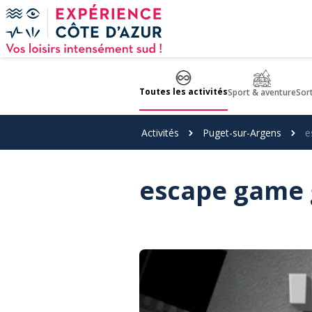
Panneau de gestion des cookies
Toutes les activités
Sport & aventure
Sor
Activités
Puget-sur-Argens
e
escape game 