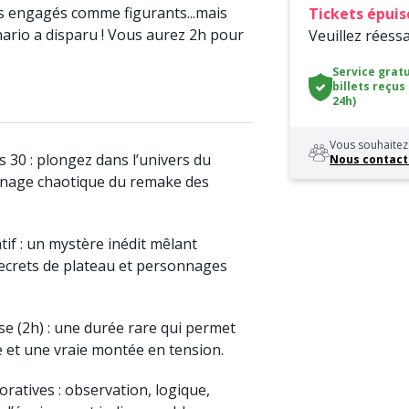
tes engagés comme figurants...mais
Tickets épuis
nario a disparu ! Vous aurez 2h pour
Veuillez réess
Service gratu
billets reçus
24h)
Vous souhaitez 
30 : plongez dans l’univers du
Nous contact
rnage chaotique du remake des
tif : un mystère inédit mêlant
secrets de plateau et personnages
e (2h) : une durée rare qui permet
et une vraie montée en tension.
oratives : observation, logique,