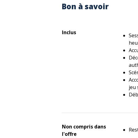
Bon à savoir
Inclus
Ses
heu
Accu
Déc
aut
Scén
Acc
jeu 
Débr
Non compris dans
Rest
l'offre