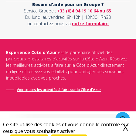
Besoin d'aide pour un Groupe ?
Service Groupe :
+33 (0)4 94 19 10 64 ou 65
Du lundi au vendredi 9h-12h | 13h30-17h30
ou contactez-nous via
notre formulaire
Expérience Côte d'Azur
est le partenaire officiel des
principaux prestataires d'activités sur la Côte d'Azur. Réservez
les meilleures activités à faire sur la Côte d'Azur directement
en ligne et recevez vos e-billets pour partager des souvenirs
inoubliables avec vos proches.
Voir toutes les activités à faire sur la Côte d'Azur
Ce site utilise des cookies et vous donne le contrôle sur
X
M
ceux que vous souhaitez activer
Conditions générales de vente
-
Politique de confidentialité
-