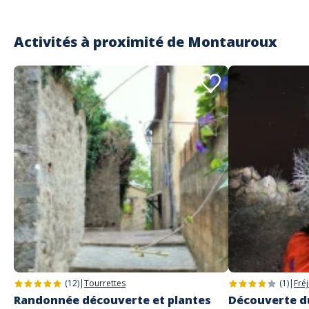
Activités à proximité de
Montauroux
(12)
|
Tourrettes
(1)
|
Fré
Randonnée découverte et plantes
Découverte d