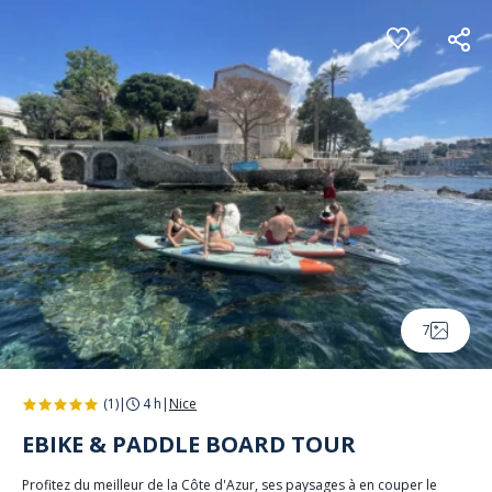
Panneau de gestion des cookies
7
(1)
|
4 h
|
Nice
EBIKE & PADDLE BOARD TOUR
Profitez du meilleur de la Côte d'Azur, ses paysages à en couper le