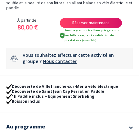
souffle et la beauté de son littoral en alliant balade en vélo électrique et
paddle.
À partir de
Réserver maintenant
80,00 €
Service gratuit - Meilleur prix garanti -
vos billets reçus dès validation du
prestataire (sous 24h)
Vous souhaitez effectuer cette activité en
groupe ?
Nous contacter
Découverte de Villefranche-sur-Mer à vélo électrique
Découverte de Saint Jean Cap Ferrat en Paddle
1h Paddle inclus + Equipement Snorkeling
Boisson inclus
Au programme
Au départ de notre boutique à Nice, je vous expliquerai le bon