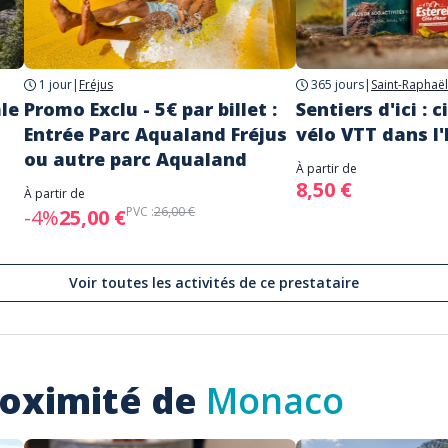
1 jour
|
Fréjus
365 jours
|
Saint-Raphaël
le
Promo Exclu - 5€ par billet :
Sentiers d'ici : 
Entrée Parc Aqualand Fréjus
vélo VTT dans l'
ou autre parc Aqualand
À partir de
8,50 €
À partir de
PVC :
26,00 €
-4%
25,00 €
Voir toutes les activités de ce prestataire
roximité de
Monaco