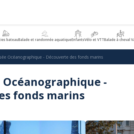
ties bateau
Balade et randonnée aquatique
Enfants
Vélo et VTT
Balade à cheval V
sée Océanographique - Découverte des fonds marins
 Océanographique -
es fonds marins