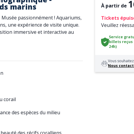
1
ds marins
À partir de
z le Musée passionnément ! Aquariums,
Tickets épuis
ons, une expérience de visite unique.
Veuillez réess
ion immersive et interactive au
Service gratu
billets reçus
24h)
Vous souhaitez 
Nous contact
an
 corail
ance des espèces du milieu
beauté des récifs coralliens