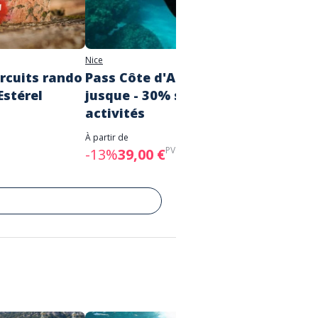
Nice
Saint-Rap
circuits rando
Pass Côte d'Azur France
Carte
Estérel
jusque - 30% sur vos
Expér
activités
À partir d
20,00
À partir de
PVC :
45,00 €
-13%
39,00 €