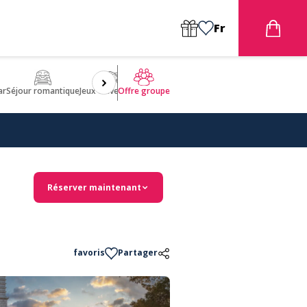
Fr
ar
Séjour romantique
Jeux d'aventures
Bien être
Insolite 🤩
ULM
Offre groupe
Réserver maintenant
favoris
Partager