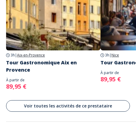
Adresse
Hôtel de Ville Pavillon Daviel
66 Quai du Port, Marsiglia, Francia
Marseille
Devant le restaurant Le New Terrasse
3h
|
Aix-en-Provence
3h
|
Nice
Tour Gastronomique Aix en
Tour Gastron
Provence
À partir de
89,95 €
À partir de
89,95 €
Voir toutes les activités de ce prestataire