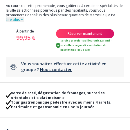
Au cours de cette promenade, vous goûterez à certaines spécialités de
la ville sélectionnées pour vous par des habitants, vous vous
promènerez dans l’un des plus beaux quartiers de Marseille (Le Pa
...
Lire plus
À partir de
Réserver maintenant
99,95 €
Service gratuit - Meilleur prix garanti -
vos billets reçus dès validation du
prestataire (sous 24h)
Vous souhaitez effectuer cette activité en
groupe ?
Nous contacter
verre de rosé, dégustation de fromages, sucreries
orientales et « plat maison »
Tour gastronomique pédestre avec au moins 4 arrêts.
Patrimoine et gastronomie en une ½ journée