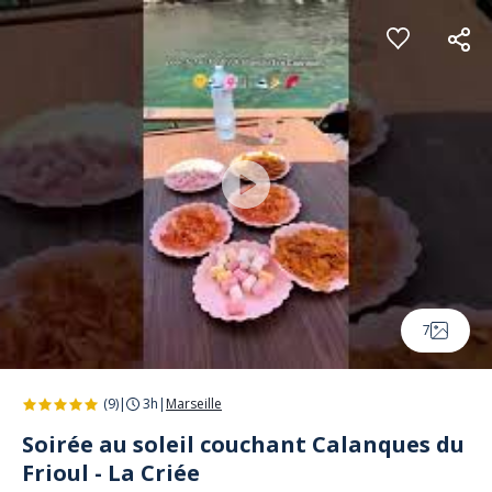
Panneau de gestion des cookies
7
(9)
|
3h
|
Marseille
Soirée au soleil couchant Calanques du
Frioul - La Criée