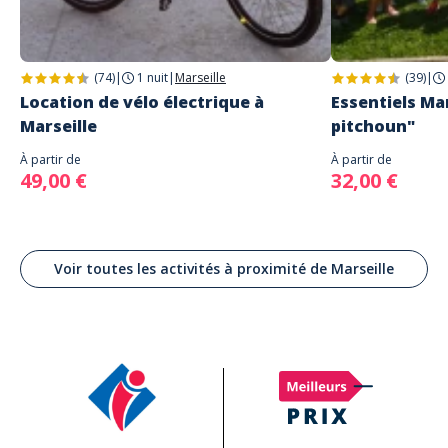
Les régimes spécifiques et allergies ne peuvent pas être garantis, mais
l’équipage fera au mieux si l’information est transmise à l’avance.
Vous pouvez apporter un gâteau pour une occasion spéciale, comme
un anniversaire. Les boissons supplémentaires sont autorisées, sauf
alcool sans accord préalable du prestataire. Des réfrigérateurs sont
(74)
|
1 nuit
|
Marseille
(39)
|
disponibles à bord.
Location de vélo électrique à
Essentiels Mar
Marseille
pitchoun"
À partir de
À partir de
49,00 €
32,00 €
Voir toutes les activités à proximité de Marseille