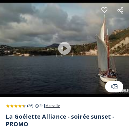
Panneau de gestion des cookies
8
(26)
|
3h
|
Marseille
La Goélette Alliance - soirée sunset -
PROMO