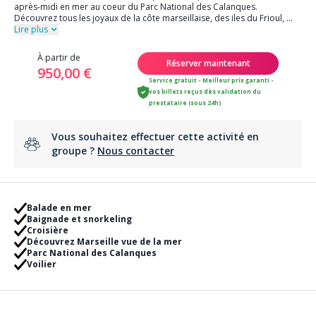
après-midi en mer au coeur du Parc National des Calanques.
Découvrez tous les joyaux de la côte marseillaise, des iles du Frioul,
...
Lire plus
À partir de
Réserver maintenant
950,00 €
Service gratuit - Meilleur prix garanti -
vos billets reçus dès validation du
prestataire (sous 24h)
Vous souhaitez effectuer cette activité en
groupe ?
Nous contacter
Balade en mer
Baignade et snorkeling
Croisière
Découvrez Marseille vue de la mer
Parc National des Calanques
Voilier