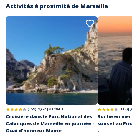
Activités à proximité de
Marseille
(159)
|
7h
|
Marseille
(114)
|
Croisière dans le Parc National des
Sortie en mer 
Calanques de Marseille en journée -
sunset au Fri
Quai d'honneur Mairie