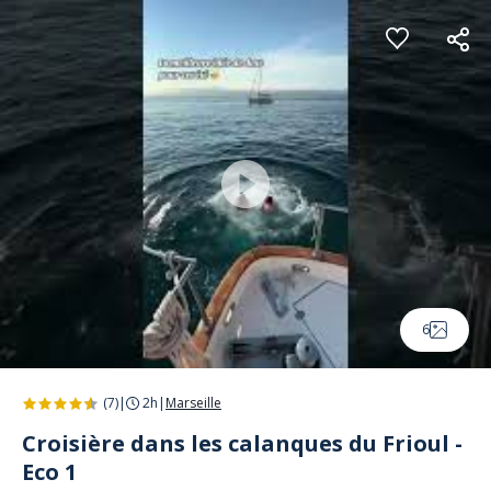
Panneau de gestion des cookies
6
(7)
|
2h
|
Marseille
Croisière dans les calanques du Frioul -
Eco 1