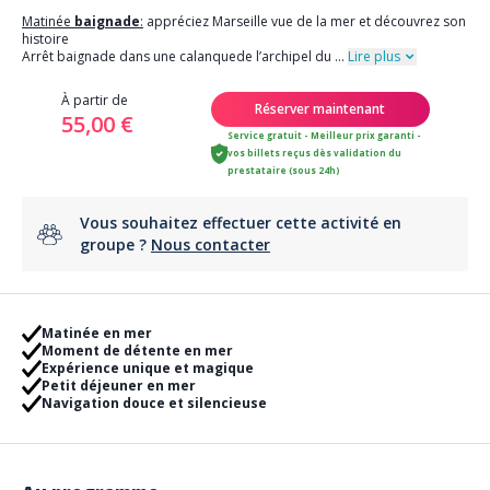
Matinée
baignade
:
appréciez Marseille vue de la mer et découvrez son
histoire
Arrêt baignade dans une calanquede l’archipel du
...
Lire plus
À partir de
Réserver maintenant
55,00 €
Service gratuit - Meilleur prix garanti -
vos billets reçus dès validation du
prestataire (sous 24h)
Vous souhaitez effectuer cette activité en
groupe ?
Nous contacter
Matinée en mer
Moment de détente en mer
Expérience unique et magique
Petit déjeuner en mer
Navigation douce et silencieuse