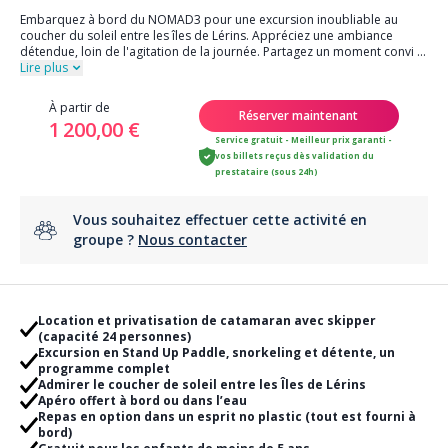
Embarquez à bord du NOMAD3 pour une excursion inoubliable au
coucher du soleil entre les îles de Lérins. Appréciez une ambiance
détendue, loin de l'agitation de la journée. Partagez un moment convi
...
Lire plus
À partir de
Réserver maintenant
1 200,00 €
Service gratuit - Meilleur prix garanti -
vos billets reçus dès validation du
prestataire (sous 24h)
Vous souhaitez effectuer cette activité en
groupe ?
Nous contacter
Location et privatisation de catamaran avec skipper
(capacité 24 personnes)
Excursion en Stand Up Paddle, snorkeling et détente, un
programme complet
Admirer le coucher de soleil entre les Îles de Lérins
Apéro offert à bord ou dans l’eau
Repas en option dans un esprit no plastic (tout est fourni à
bord)