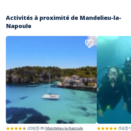
Activités à proximité de
Mandelieu-la-
Napoule
(23)
|
3h
|
Mandelieu-la-Napoule
(5)
|
1