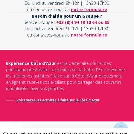
Du lundi au vendredi 9h-12h | 13h30-17h30
ou contactez-nous via
notre formulaire
Besoin d'aide pour un Groupe ?
Service Groupe :
+33 (0)4 94 19 10 64 ou 65
Du lundi au vendredi 9h-12h | 13h30-17h30
ou contactez-nous via
notre formulaire
Expérience Côte d'Azur
est le partenaire officiel des
principaux prestataires d'activités sur la Côte d'Azur. Réservez
les meilleures activités à faire sur la Côte d'Azur directement
en ligne et recevez vos e-billets pour partager des souvenirs
inoubliables avec vos proches.
Voir toutes les activités à faire sur la Côte d'Azur