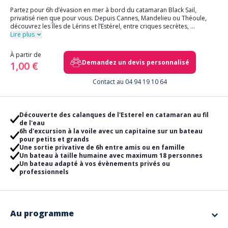
Partez pour 6h d’évasion en mer à bord du catamaran Black Sail,
privatisé rien que pour vous. Depuis Cannes, Mandelieu ou Théoule,
découvrez les Îles de Lérins et l’Estérel, entre criques secrètes,
...
Lire plus
À partir de
Demandez un devis personnalisé
1,00 €
Contact au 04 94 19 10 64
Découverte des calanques de l'Esterel en catamaran au fil
de l'eau
6h d'excursion à la voile avec un capitaine sur un bateau
pour petits et grands
Une sortie privative de 6h entre amis ou en famille
Un bateau à taille humaine avec maximum 18 personnes
Un bateau adapté à vos évènements privés ou
professionnels
Au programme
Que ce soit pour profiter en famille ou entre amis, ou pour offrir à vos