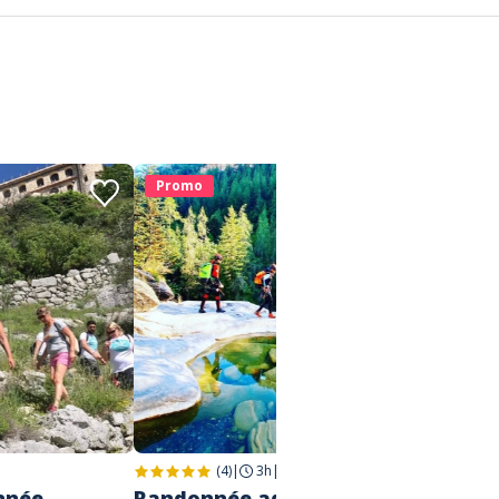
Promo
(4)
|
3h
|
Gourdon
nnée
Randonnée aquatique dans