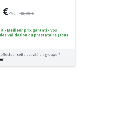
 €
PVC :
40,00 €
it - Meilleur prix garanti - vos
 dès validation du prestataire (sous
effectuer cette activité en groupe ?
er