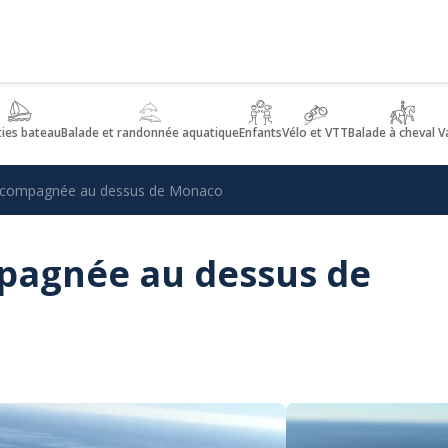
ties bateau
Balade et randonnée aquatique
Enfants
Vélo et VTT
Balade à cheval V
compagnée au dessus de Monaco
agnée au dessus de