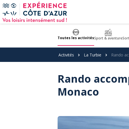
Panneau de gestion des cookies
Toutes les activités
Sport & aventure
Sor
Activités
La Turbie
Rando ac
Rando accomp
Monaco