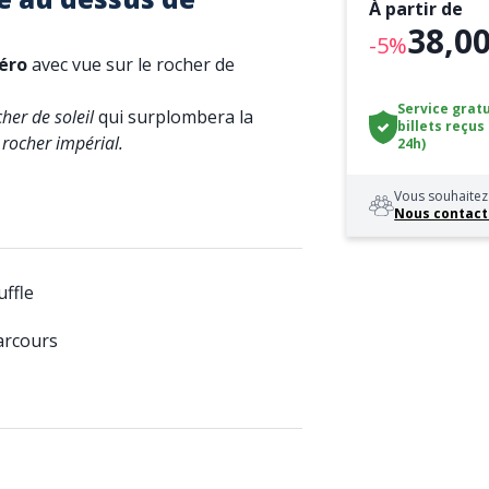
À partir de
38,00
-5%
éro
avec vue sur le rocher de
Service gratu
her de soleil
qui surplombera la
billets reçus
n
rocher impérial.
24h)
Vous souhaitez 
Nous contact
ffle
parcours