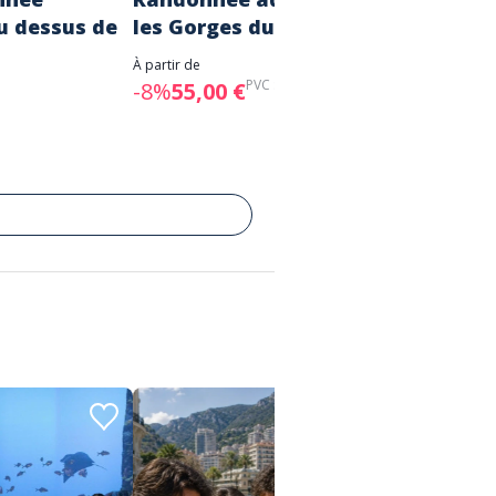
 dessus de
les Gorges du Loup
À partir de
PVC :
60,00 €
-8%
55,00 €