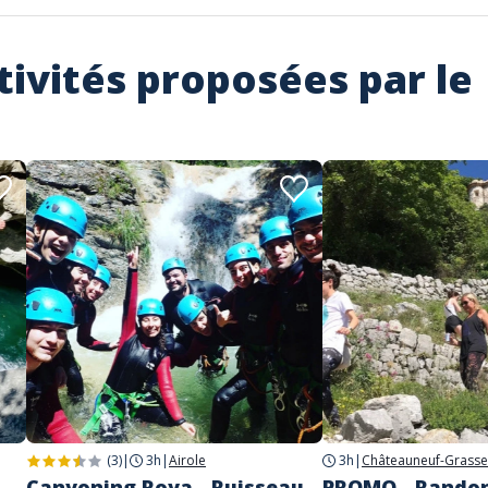
tivités proposées par le
(3)
|
3h
|
Airole
3h
|
Châteauneuf-Grasse
Canyoning Roya - Ruisseau
PROMO - Rando