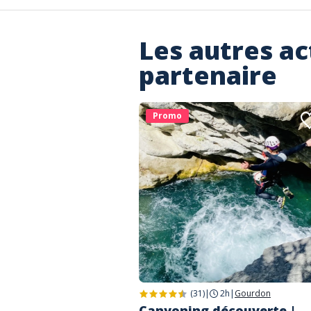
Les autres ac
partenaire
Promo
(31)
|
2h
|
Gourdon
Canyoning découverte |