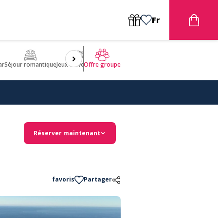
Fr
ar
Séjour romantique
Jeux d'aventures
Bien être
Insolite 🤩
ULM
Offre groupe
Réserver maintenant
favoris
Partager